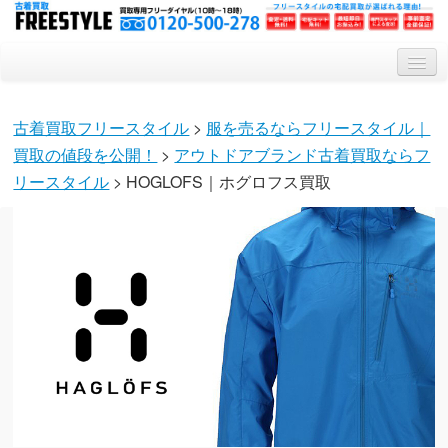
トップ
古着買取フリースタイル
>
服を売るならフリースタイル｜
買取システム
買取の値段を公開！
>
アウトドアブランド古着買取ならフ
買取対象アイテム
リースタイル
> HOGLOFS｜ホグロフス買取
会社概要
Q&A
特集記事