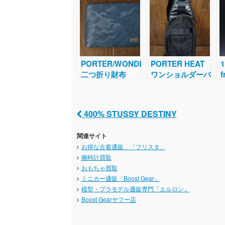
PORTER/WONDER/
PORTER HEAT
二つ折り財布
ワンショルダーバ
f
ック
400% STUSSY DESTINY
Post navigation
関連サイト
お得な古着通販 「フリスタ」
腕時計買取
おもちゃ買取
ミニカー通販「Boost Gear」
模型・プラモデル通販専門「エルロン」
Boost Gearヤフー店