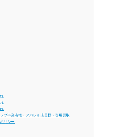
流れ
流れ
流れ
ョップ事業者様・アパレル店員様・専用買取
ーポリシー