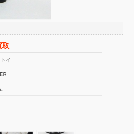
買取
・トイ
TER
品。