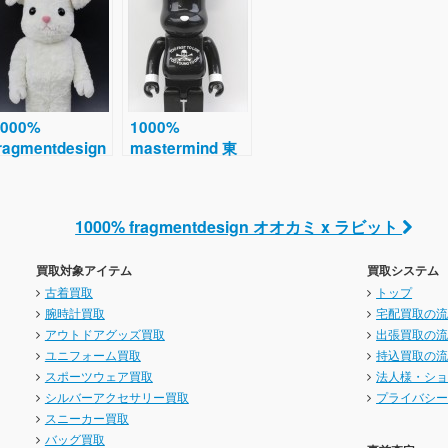
1000%
1000%
ragmentdesign
mastermind 東
オオカミ x ラビ
京コレクション記
ット
念モデル
1000% fragmentdesign オオカミ x ラビット
買取対象アイテム
買取システム
古着買取
トップ
腕時計買取
宅配買取の
アウトドアグッズ買取
出張買取の
ユニフォーム買取
持込買取の
スポーツウェア買取
法人様・シ
シルバーアクセサリー買取
プライバシ
スニーカー買取
バッグ買取