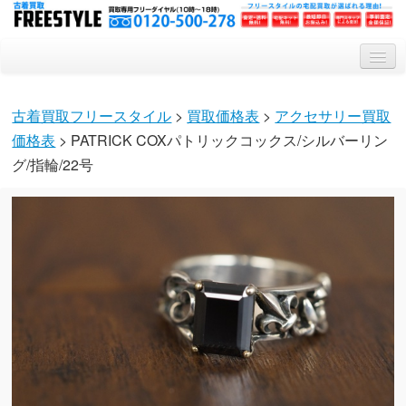
トップ
古着買取フリースタイル
>
買取価格表
>
アクセサリー買取
買取システム
価格表
> PATRICK COXパトリックコックス/シルバーリン
買取対象アイテム
グ/指輪/22号
会社概要
Q&A
特集記事