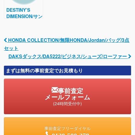
DESTINY’S
DIMENSION/サン
タモニカ/レザー
トートバッグ
HONDA COLLECTION/無限HONDA/Jordan/バッグ/3点
Post navigation
セット
DAKSダックス/DA5222/ビジネス/シューズ/ローファー
まずは無料の事前査定でお見積もり
事前査定
メールフォーム
(24時間受付中)
事前査定フリーダイヤル
0120-500-278