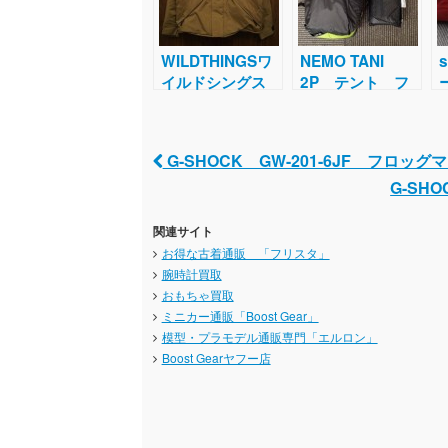
WILDTHINGSワ
NEMO TANI
イルドシングス
2P テント フ
デナリジャケット
ットプリント付き
G-SHOCK GW-201-6JF フロッ
Post navigation
G-SH
関連サイト
お得な古着通販 「フリスタ」
腕時計買取
おもちゃ買取
ミニカー通販「Boost Gear」
模型・プラモデル通販専門「エルロン」
Boost Gearヤフー店