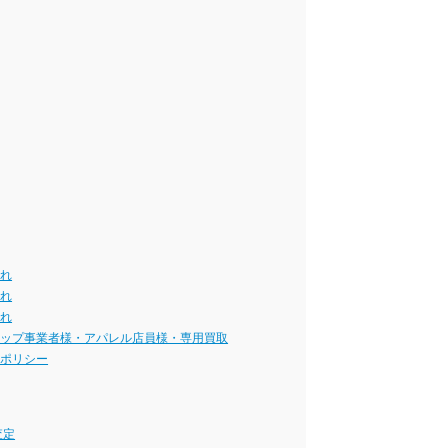
流れ
流れ
流れ
ョップ事業者様・アパレル店員様・専用買取
ーポリシー
査定