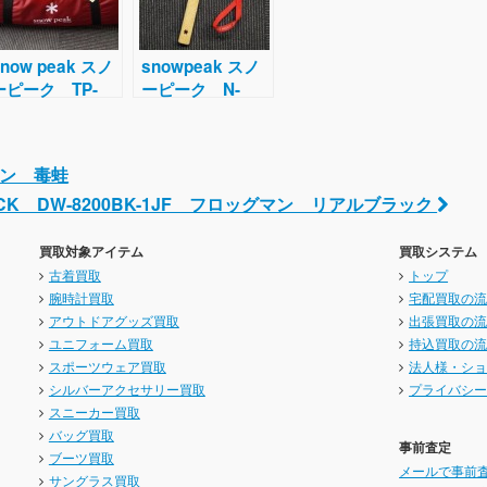
snow peak スノ
snowpeak スノ
ーピーク TP-
ーピーク N-
920 メッシュシ
001 ペグハンマ
ェルター
ーPro C
グマン 毒蛙
OCK DW-8200BK-1JF フロッグマン リアルブラック
買取対象アイテム
買取システム
古着買取
トップ
腕時計買取
宅配買取の
アウトドアグッズ買取
出張買取の
ユニフォーム買取
持込買取の
スポーツウェア買取
法人様・シ
シルバーアクセサリー買取
プライバシ
スニーカー買取
バッグ買取
事前査定
ブーツ買取
メールで事前
サングラス買取