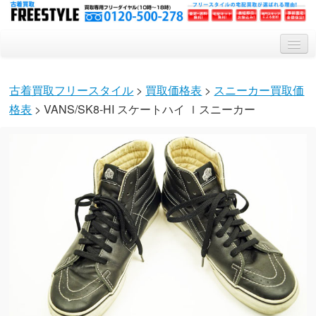
トップ
古着買取フリースタイル
>
買取価格表
>
スニーカー買取価
買取システム
格表
> VANS/SK8-HI スケートハイ ｌスニーカー
買取対象アイテム
会社概要
Q&A
特集記事