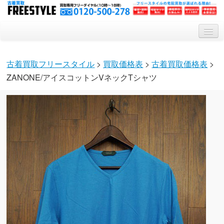
トップ
古着買取フリースタイル
>
買取価格表
>
古着買取価格表
>
買取システム
ZANONE/アイスコットンVネックTシャツ
買取対象アイテム
会社概要
Q&A
特集記事