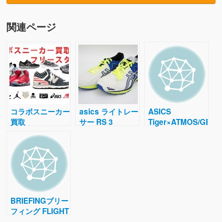
関連ページ
コラボスニーカー
asics ライトレー
ASICS
買取
サー RS 3
Tiger×ATMOS/GEL-
TJL424 スニーカ
LYTE 3/ゲルライ
ー 買取価格
ト3/白/26.5cm
BRIEFINGブリー
フィング FLIGHT
LIGHT PIKE ボデ