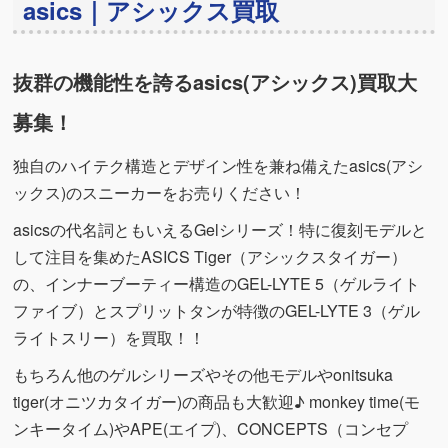
asics｜アシックス買取
抜群の機能性を誇るasics(アシックス)買取大
募集！
独自のハイテク構造とデザイン性を兼ね備えたasics(アシ
ックス)のスニーカーをお売りください！
asicsの代名詞ともいえるGelシリーズ！特に復刻モデルと
して注目を集めたASICS Tiger（アシックスタイガー）
の、インナーブーティー構造のGEL-LYTE 5（ゲルライト
ファイブ）とスプリットタンが特徴のGEL-LYTE 3（ゲル
ライトスリー）を買取！！
もちろん他のゲルシリーズやその他モデルやonitsuka
tiger(オニツカタイガー)の商品も大歓迎♪ monkey time(モ
ンキータイム)やAPE(エイプ)、CONCEPTS（コンセプ