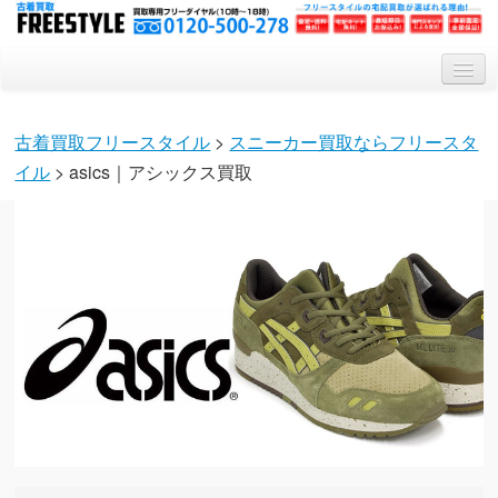
トップ
古着買取フリースタイル
>
スニーカー買取ならフリースタ
買取システム
イル
> asics｜アシックス買取
買取対象アイテム
会社概要
Q&A
特集記事