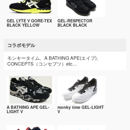
GEL LYTE V GORE-TEX
GEL-RESPECTOR
BLACK YELLOW
BLACK BLACK
コラボモデル
モンキータイム、A BATHING APE(エイプ)、
CONCEPTS（コンセプツ）etc…
A BATHING APE GEL-
monky time GEL-LIGHT
LIGHT V
V