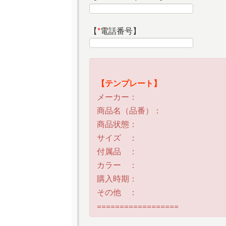
【
*
電話番号】
【テンプレート】
メーカー：
商品名（品番）：
商品状態：
サイズ ：
付属品 ：
カラー ：
購入時期：
その他 ：
==================