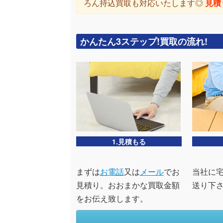
ろん持込買取も対応いたします◎
見積
かんたん3ステップ!買取の流れ!
1.見積もる
まずは
お電話
又は
メール
でお
当社に
見積り。おおまかな買取金額
送り下
をお伝え致します。