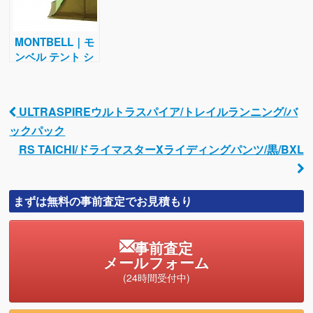
MONTBELL｜モ
ンベル テント シ
ュラフ買取
ULTRASPIREウルトラスパイア/トレイルランニング/バ
Post navigation
ックパック
RS TAICHI/ドライマスターXライディングパンツ/黒/BXL
まずは無料の事前査定でお見積もり
事前査定
メールフォーム
(24時間受付中)