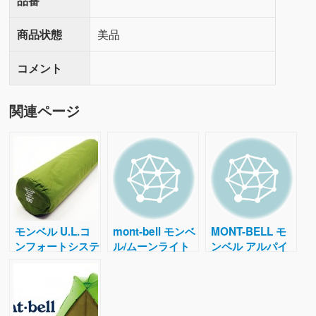
品番
商品状態
美品
コメント
関連ページ
モンベル U.L.コ
mont-bell モンベ
MONT-BELL モ
ンフォートシステ
ル/ムーンライト
ンベル アルパイ
ムパッド180 キ
テント1型/１・2
ン サーマ シェル
ャンプ50 緑
人用テント
ジャケット