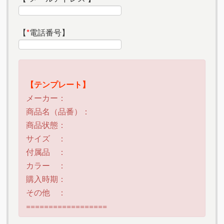
【
*
電話番号】
【テンプレート】
メーカー：
商品名（品番）：
商品状態：
サイズ ：
付属品 ：
カラー ：
購入時期：
その他 ：
==================