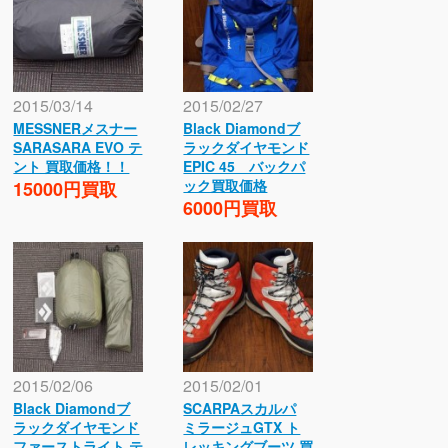
2015/03/14
2015/02/27
MESSNERメスナー
Black Diamondブ
SARASARA EVO テ
ラックダイヤモンド
ント 買取価格！！
EPIC 45 バックパ
ック買取価格
15000円買取
6000円買取
2015/02/06
2015/02/01
Black Diamondブ
SCARPAスカルパ
ラックダイヤモンド
ミラージュGTX ト
ファーストライト テ
レッキングブーツ 買