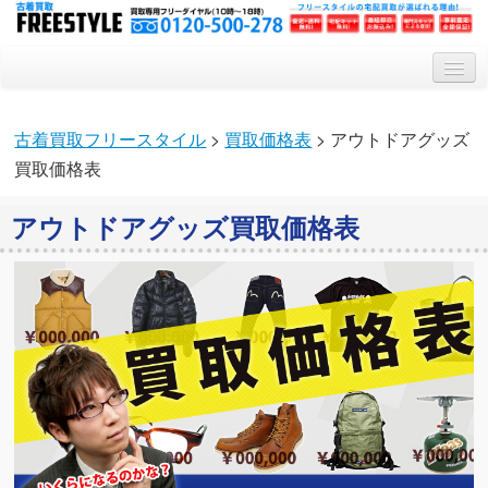
トップ
古着買取フリースタイル
>
買取価格表
> アウトドアグッズ
買取システム
買取価格表
買取対象アイテム
アウトドアグッズ買取価格表
会社概要
Q&A
特集記事