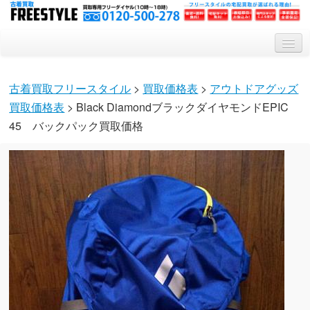
トップ
古着買取フリースタイル
>
買取価格表
>
アウトドアグッズ
買取システム
買取価格表
> Black DiamondブラックダイヤモンドEPIC
買取対象アイテム
45 バックパック買取価格
会社概要
Q&A
特集記事