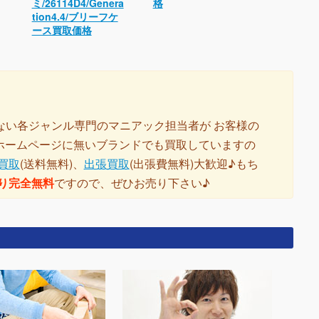
ミ/26114D4/Genera
格
tion4.4/ブリーフケ
ース買取価格
ない各ジャンル専門のマニアック担当者が お客様の
 ホームページに無いブランドでも買取していますの
買取
(送料無料)、
出張買取
(出張費無料)大歓迎♪もち
り完全無料
ですので、ぜひお売り下さい♪