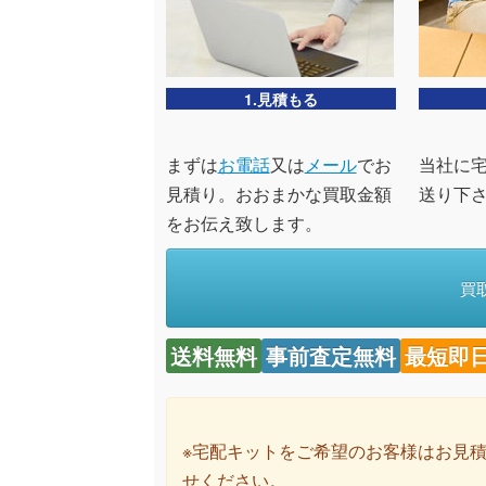
1.見積もる
まずは
お電話
又は
メール
でお
当社に
見積り。おおまかな買取金額
送り下
をお伝え致します。
買
送料無料
事前査定無料
最短即
※宅配キットをご希望のお客様はお見
せください。