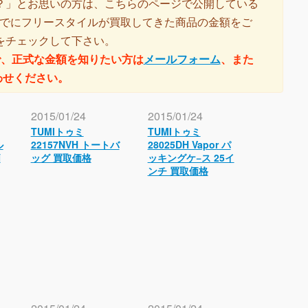
？」とお思いの方は、こちらのページで公開している
でにフリースタイルが買取してきた商品の金額をご
をチェックして下さい。
で、正式な金額を知りたい方は
メールフォーム
、また
わせください。
2015/01/24
2015/01/24
TUMIトゥミ
TUMIトゥミ
ル
22157NVH トートバ
28025DH Vapor パ
価
ッグ 買取価格
ッキングケ−ス 25イ
ンチ 買取価格