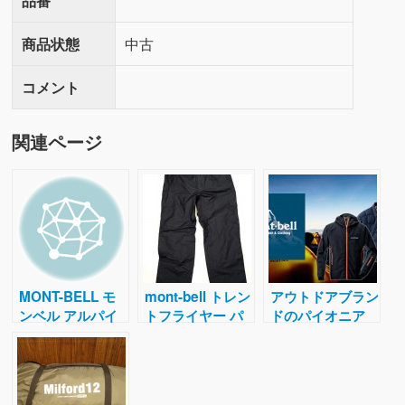
品番
商品状態
中古
コメント
関連ページ
MONT-BELL モ
mont-bell トレン
アウトドアブラン
ンベル アルパイ
トフライヤー パ
ドのパイオニア
ン サーマ シェル
ンツ ゴアテック
mont・bell(モン
ジャケット
ス
ベル)買取大募
集！