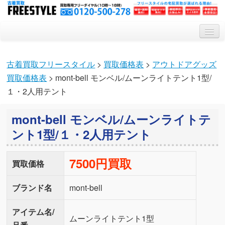
トップ
古着買取フリースタイル
>
買取価格表
>
アウトドアグッズ
買取システム
買取価格表
> mont-bell モンベル/ムーンライトテント1型/
買取対象アイテム
１・2人用テント
会社概要
mont-bell モンベル/ムーンライトテ
Q&A
ント1型/１・2人用テント
特集記事
7500円買取
買取価格
ブランド名
mont-bell
アイテム名/
ムーンライトテント1型